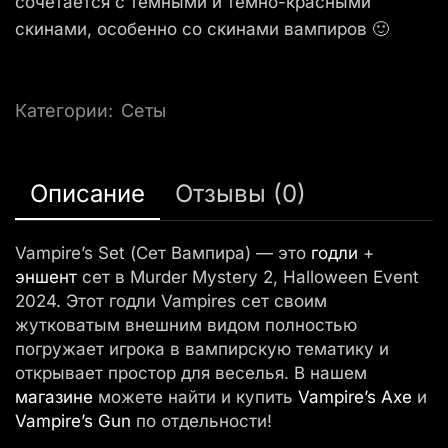
сочетается с темными и темно-красными
скинами, особенно со скинами вампиров 🙂
Категории:
Сеты
Описание
Отзывы (0)
Vampire’s Set (Сет Вампира) — это
годли
+
эншент
сет в Murder Mystery 2, Halloween Event
2024. Этот годли Vampires сет своим
жутковатым внешним видом полностью
погружает игрока в вампирскую тематику и
открывает простор для веселья. В нашем
магазине
можете найти и купить
Vampire’s Axe
и
Vampire’s Gun
по отдельности!