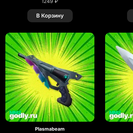
1249
₽
В Корзину
Plasmabeam