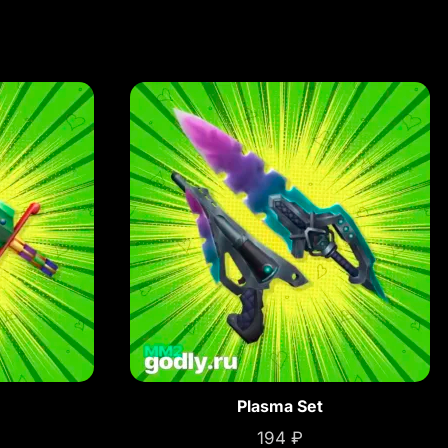
Plasma Set
194
₽