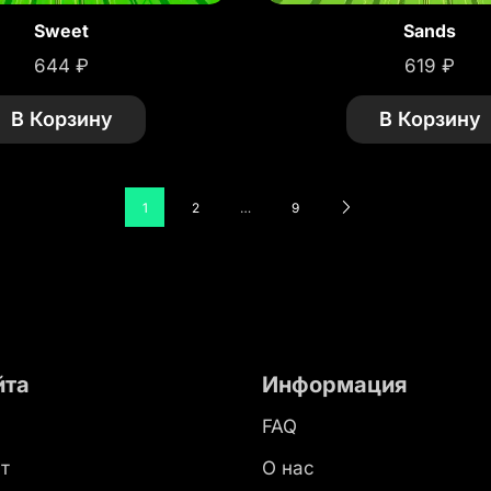
Sweet
Sands
644
₽
619
₽
В Корзину
В Корзину
1
2
…
9
йта
Информация
FAQ
т
О нас