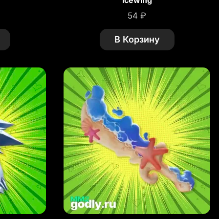
Icewing
54
₽
В Корзину