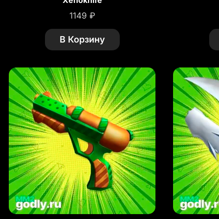
Xenoknife
1149
₽
В Корзину