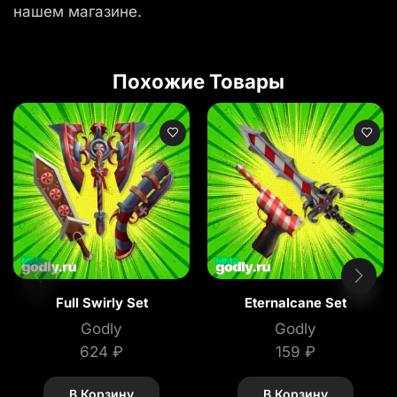
нашем магазине.
Похожие Товары
Full Swirly Set
Eternalcane Set
Godly
Godly
624
₽
159
₽
В Корзину
В Корзину