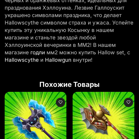
черных и оранжевых оттенках, идеальных для
празднования Хэллоуина. Лезвие Галлоускит
украшено символами праздника, что делает
Hallowscythe символом страха и ужаса. Успейте
купить эту уникальную Косынку в нашем
магазине и станьте звездой любой
Хэллоуинской вечеринки в MM2! В нашем
магазине
годли
мм2 можно купить Hallow set, с
Hallowscythe
и
Hallowgun
внутри!
Похожие Товары