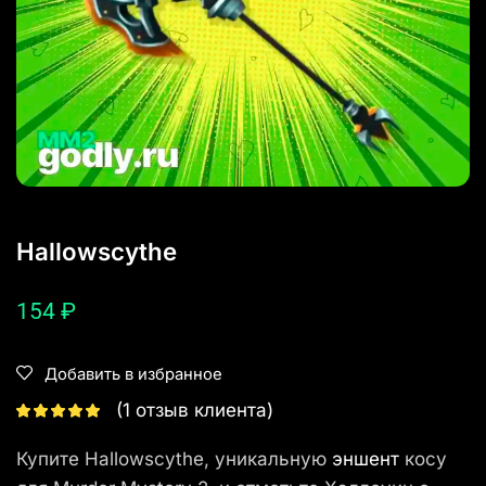
Hallowscythe
154
₽
Добавить в избранное
(
1
отзыв клиента)
Купите Hallowscythe, уникальную
эншент
косу