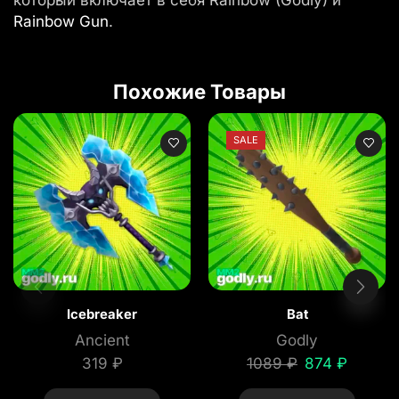
который включает в себя Rainbow (Godly) и
Rainbow Gun
.
Похожие Товары
SALE
Icebreaker
Bat
Ancient
Godly
319
₽
1089
₽
874
₽