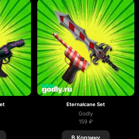
et
Eternalcane Set
Godly
159
₽
В Корзину