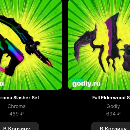
roma Slasher Set
Full Elderwood S
Chroma
Godly
469
₽
694
₽
В Корзину
В Корзину